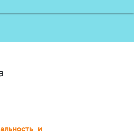
а
еальность и