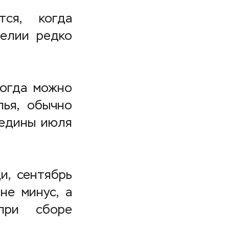
тся, когда
релии редко
когда можно
лья, обычно
редины июля
и, сентябрь
не минус, а
при сборе