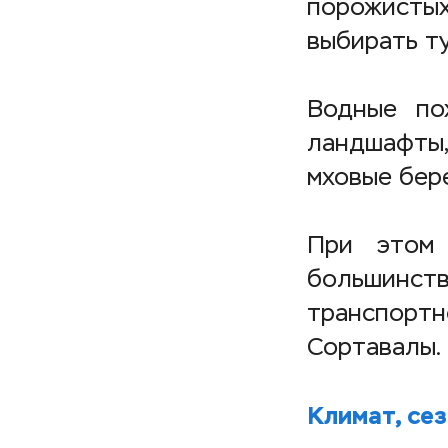
порожистых
выбирать т
Водные по
ландшафты,
мховые бере
При этом 
большинст
транспор
Сортавалы.
Климат, сез