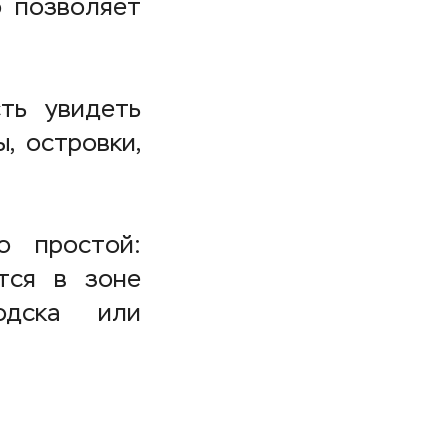
о позволяет
ть увидеть
, островки,
о простой:
тся в зоне
одска или