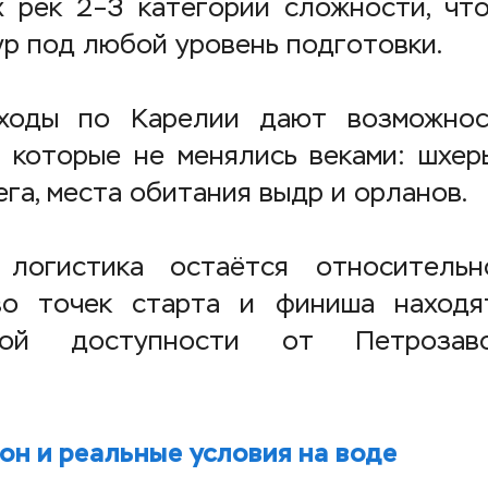
 рек 2–3 категории сложности, чт
ур под любой уровень подготовки.
ходы по Карелии дают возможнос
 которые не менялись веками: шхеры
га, места обитания выдр и орланов.
логистика остаётся относительн
во точек старта и финиша находя
тной доступности от Петрозав
он и реальные условия на воде