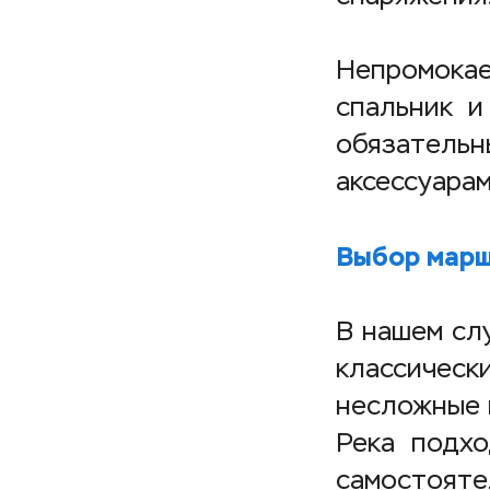
Непромока
спальник и
обязательн
аксессуарам
Выбор марш
В нашем сл
классичес
несложные 
Река подхо
самостояте