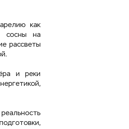
арелию как
е сосны на
хие рассветы
й.
ёра и реки
ергетикой,
реальность
одготовки,