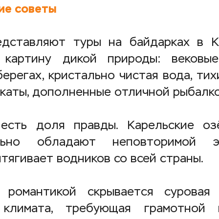
ие советы
едставляют туры на байдарках в К
 картину дикой природы: вековы
ерегах, кристально чистая вода, ти
акаты, дополненные отличной рыбалко
есть доля правды. Карельские оз
льно обладают неповторимой эн
тягивает водников со всей страны.
 романтикой скрывается суровая 
 климата, требующая грамотной п