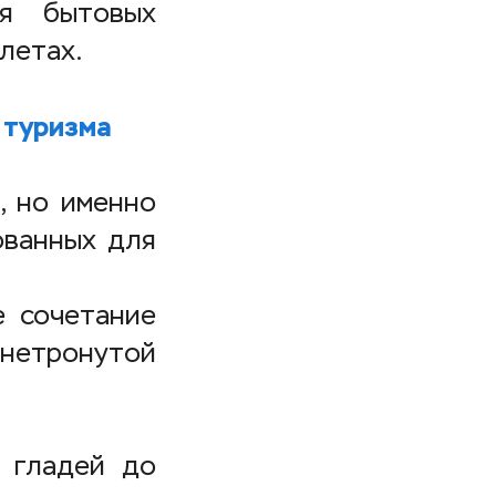
ия бытовых
летах.
 туризма
, но именно
ованных для
е сочетание
нетронутой
 гладей до