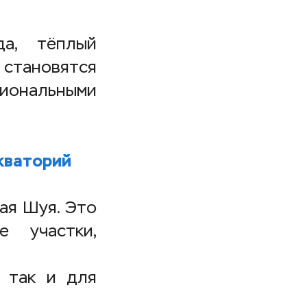
да, тёплый
 становятся
циональными
кваторий
ая Шуя. Это
е участки,
, так и для