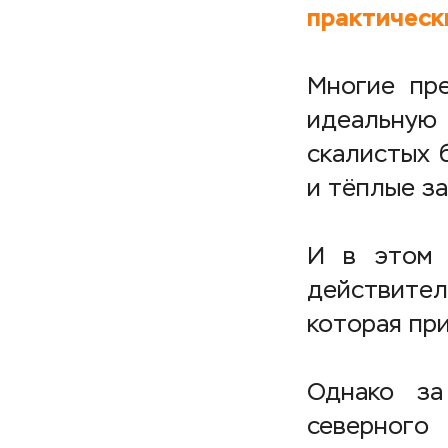
практическ
Многие пр
идеальную
скалистых б
и тёплые з
И в этом 
действите
которая при
Однако за
северного