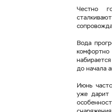
Честно го
сталкивают
сопровожда
Вода прогр
комфортно 
набирается
до начала а
Июнь часто
уже дарит 
особенно
снаряжения