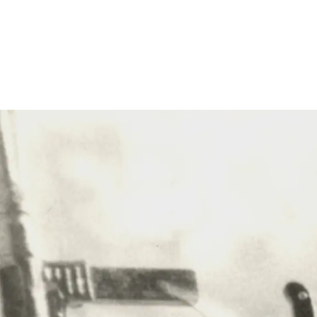
Из кинофильма "Белое
солнце пустыни"
(на фото я, в глубоком
детстве)