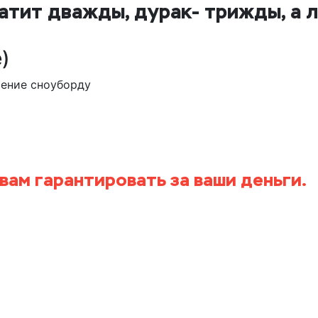
атит дважды, дурак- трижды, а л
)
чение сноуборду
ек платит деньги- он рассчитывает
ый результат.
 вам гарантировать за ваши деньги.
вы весите 150кг и живот у вас не п
 крепления, я смогу вас научить ка
 это будет сложно мне, тяжело вам
чат кататься на велосипеде.
могу вас научить, если вы девочка-