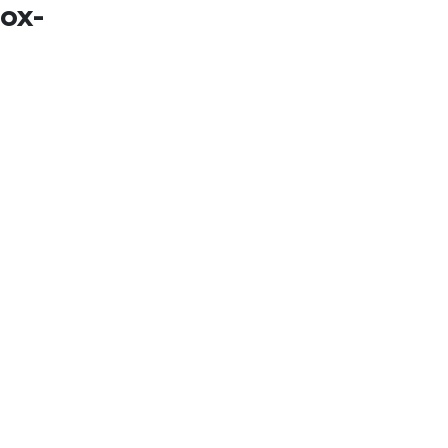
ох-
 на
озволяет
таться на
, но и