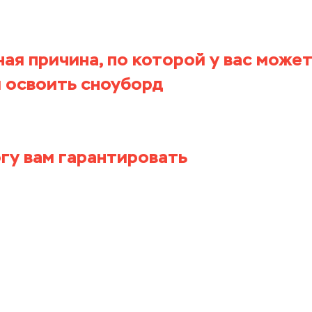
- офисный планктон и никогда нич
 жизни не занимались.
ая причина, по которой у вас может
 освоить сноуборд
- отсутствие
льных тренировок и желания.
огу вам гарантировать
нете чемпионом мира, научитесь ка
 хорошо.
то двухсторонний процесс, которы
от меня, но и от вашей физической 
ей психики и даже погоды за окно
ещать, что вы не сломаете себе чег