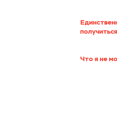
припевочка
подобным в
Единственн
получиться
самостояте
Что я не м
Что вы ста
быстро или
Обучение э
не только 
особенност
Не могу об