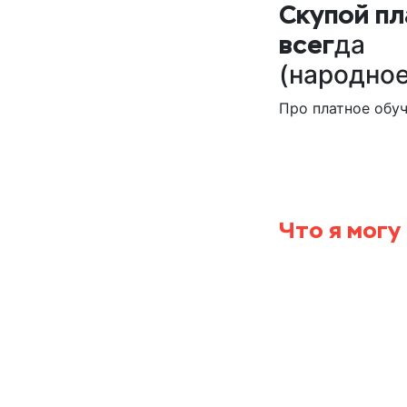
Скупой пл
всег
да
(народное
Про платное обу
Если челов
определенн
Что я могу
Даже если 
застегнуть
сноуборде-
медведей у
Так же я с