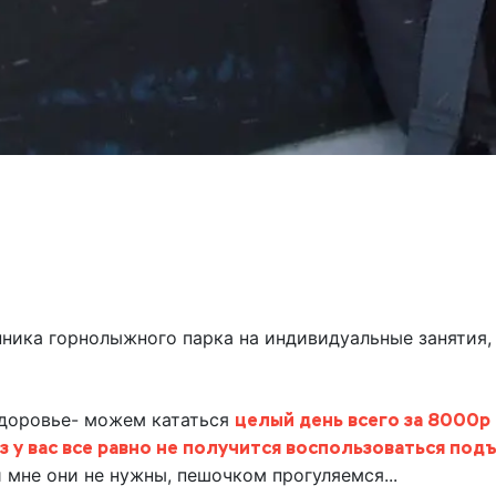
нника горнолыжного парка на индивидуальные занятия
 здоровье- можем кататься
целый день всего за 8000р
аз у вас все равно не получится воспользоваться по
 мне они не нужны, пешочком прогуляемся...